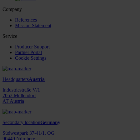
Company
References
Mission Statement
Service
Producer Support
Partner Portal
Cookie Settings
Headquarters
Austria
Industriestraße V/1
7052 Müllendorf
AT Austria
Secondary location
Germany
Südwestpark 37-41/1. OG
90449 Nürnberg