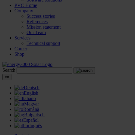
PVC Home
Company
Success stories
References
Mission statement
Our Team
Services
Technical support
Career
Shop
Search
en
Deutsch
English
Italiano
Magyar
Română
Bulgarisch
Español
Português