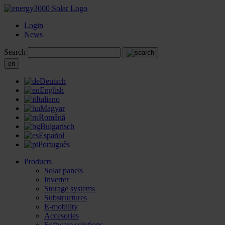
Login
News
Search
en
Deutsch
English
Italiano
Magyar
Română
Bulgarisch
Español
Português
Products
Solar panels
Inverter
Storage systems
Substructures
E-mobility
Accesories
Software solutions