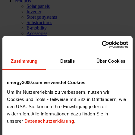
Products
Solar panels
Inverter
Storage systems
Substructures
E-mobility
Accesories
Software solutions
PVC Home
Company
Success stories
References
Zustimmung
Details
Über Cookies
Mission statement
Our Team
Services
Technical support
energy3000.com verwendet Cookies
Career
Um Ihr Nutzererlebnis zu verbessern, nutzen wir
Shop
Cookies und Tools - teilweise mit Sitz in Drittländern, wie
Login
den USA. Sie können Ihre Einwilligung jederzeit
News
widerrufen. Alle Informationen dazu finden Sie in
unserer
Datenschutzerklärung
.