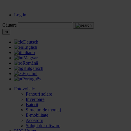
Log in
Căutare
ro
Deutsch
English
Italiano
Magyar
Română
Bulgarisch
Español
Português
Fotovoltaic
Panouri solare
Invertoare
Baterii
Structuri de montaj
E-mobilitate
Accesorii
Soluții de software
PVC Home