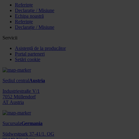
Referințe
Declarație / Misiune
Echipa noastră
Referințe
Declarație / Misiune
Servicii
Asistență de la producător
Portal parteneri
Setări cookie
Sediul central
Austria
Industriestraße V/1
7052 Müllendorf
AT Austria
Sucursala
Germania
Südwestpark 37-41/1. OG