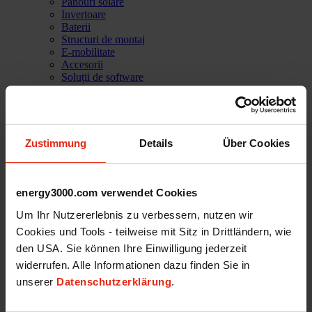
Panouri solare
Invertoare
Baterii
Structuri de montaj
E-mobilitate
Accesorii
Soluții de software
PVC Home
Compania
Povești de succes
Referințe
Declarație / Misiune
Zustimmung
Details
Über Cookies
Echipa noastră
Servicii
Asistență tehnică
Cariere
energy3000.com verwendet Cookies
Shop
Um Ihr Nutzererlebnis zu verbessern, nutzen wir
Log in
Cookies und Tools - teilweise mit Sitz in Drittländern, wie
den USA. Sie können Ihre Einwilligung jederzeit
widerrufen. Alle Informationen dazu finden Sie in
unserer
Datenschutzerklärung
.
Energy3000 solar GmbH