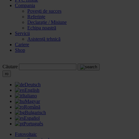
Compania
Povești de succes
Referințe
Declarație / Misiune
Echipa noastră
Servicii
Asistență tehnică
Cariere
Shop
Căutare
ro
Deutsch
English
Italiano
Magyar
Română
Bulgarisch
Español
Português
Fotovoltaic