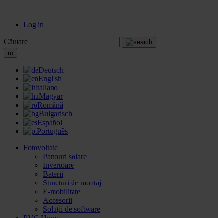
Log in
Căutare
ro
Deutsch
English
Italiano
Magyar
Română
Bulgarisch
Español
Português
Fotovoltaic
Panouri solare
Invertoare
Baterii
Structuri de montaj
E-mobilitate
Accesorii
Soluții de software
PVC Home