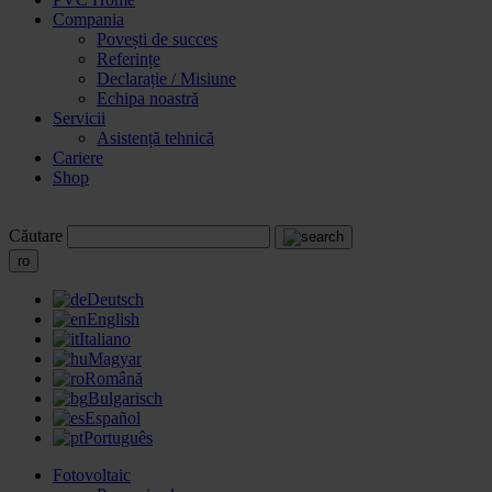
Compania
Povești de succes
Referințe
Declarație / Misiune
Echipa noastră
Servicii
Asistență tehnică
Cariere
Shop
Căutare
ro
Deutsch
English
Italiano
Magyar
Română
Bulgarisch
Español
Português
Fotovoltaic