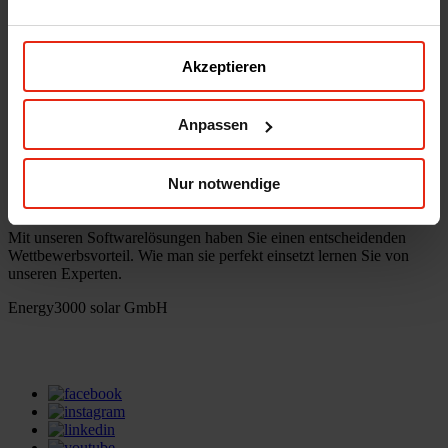
office(at)energy3000.com
energy3000.com
Akzeptieren
© Energy3000 solar GmbH 2026
Seminare
Anpassen
Mit unseren Webwaren immer am Stand
Nur notwendige
der Dinge bleiben.
Mit unseren Softwarelösungen haben Sie einen entscheidenden
Wettbewerbsvorteil. Wie man sie perfekt einsetzt lernen Sie von
unseren Experten.
Energy3000 solar GmbH
office(at)energy3000.com
energy3000.com