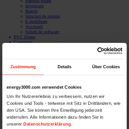
Panouri solare
Invertoare
Baterii
Structuri de montaj
E-mobilitate
Accesorii
Soluții de software
PVC Home
Compania
Povești de succes
Referințe
Declarație / Misiune
Echipa noastră
Zustimmung
Details
Über Cookies
Servicii
Asistență tehnică
Cariere
Shop
energy3000.com verwendet Cookies
Log in
Um Ihr Nutzererlebnis zu verbessern, nutzen wir
Cookies und Tools - teilweise mit Sitz in Drittländern, wie
den USA. Sie können Ihre Einwilligung jederzeit
widerrufen. Alle Informationen dazu finden Sie in
unserer
Datenschutzerklärung
.
Energy3000 solar GmbH