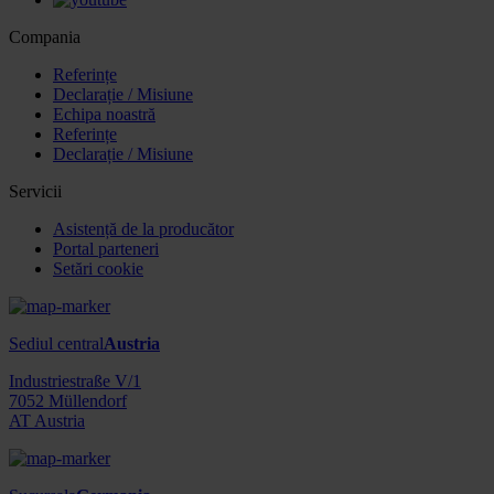
Compania
Referințe
Declarație / Misiune
Echipa noastră
Referințe
Declarație / Misiune
Servicii
Asistență de la producător
Portal parteneri
Setări cookie
Sediul central
Austria
Industriestraße V/1
7052 Müllendorf
AT Austria