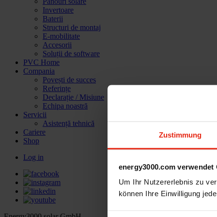
Panouri solare
Invertoare
Baterii
Structuri de montaj
E-mobilitate
Accesorii
Soluții de software
PVC Home
Compania
Povești de succes
Referințe
Declarație / Misiune
Echipa noastră
Servicii
Asistență tehnică
Cariere
Zustimmung
Shop
Log in
energy3000.com verwendet 
Um Ihr Nutzererlebnis zu verb
können Ihre Einwilligung jede
Energy3000 solar GmbH