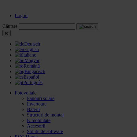
Log in
Căutare
ro
Deutsch
English
Italiano
Magyar
Română
Bulgarisch
Español
Português
Fotovoltaic
Panouri solare
Invertoare
Baterii
Structuri de montaj
E-mobilitate
Accesorii
Soluții de software
PVC Home