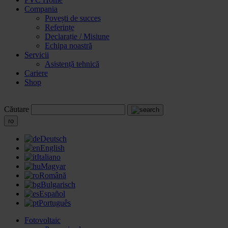
Compania
Povești de succes
Referințe
Declarație / Misiune
Echipa noastră
Servicii
Asistență tehnică
Cariere
Shop
Căutare
ro
Deutsch
English
Italiano
Magyar
Română
Bulgarisch
Español
Português
Fotovoltaic