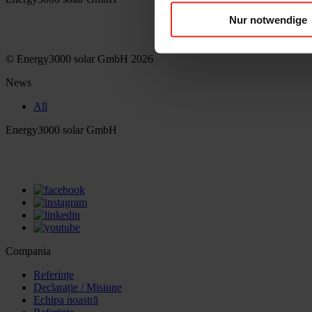
Nur notwendige
office(at)energy3000.com
energy3000.com
© Energy3000 solar GmbH 2026
News
All
Energy3000 solar GmbH
office(at)energy3000.com
energy3000.com
Compania
Referințe
Declarație / Misiune
Echipa noastră