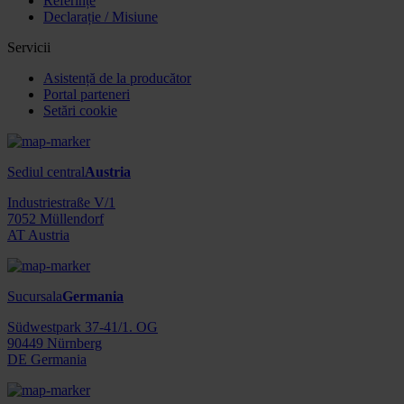
Referințe
Declarație / Misiune
Servicii
Asistență de la producător
Portal parteneri
Setări cookie
Sediul central
Austria
Industriestraße V/1
7052 Müllendorf
AT Austria
Sucursala
Germania
Südwestpark 37-41/1. OG
90449 Nürnberg
DE Germania