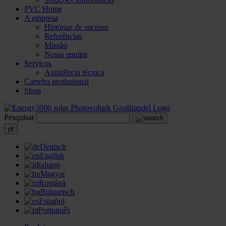
PVC Home
A empresa
Histórias de sucesso
Referências
Missão
Nossa equipa
Serviços
Assistência técnica
Carreira profissional
Shop
Pesquisar
pt
Deutsch
English
Italiano
Magyar
Română
Bulgarisch
Español
Português