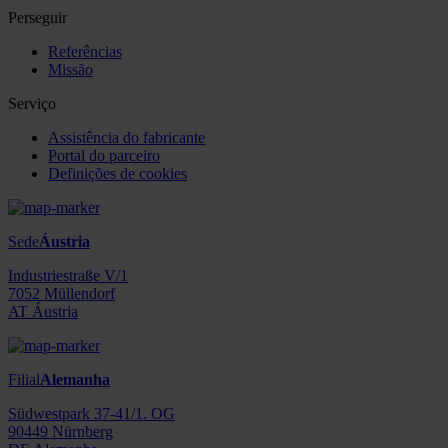
Perseguir
Referências
Missão
Serviço
Assistência do fabricante
Portal do parceiro
Definições de cookies
Sede
Áustria
Industriestraße V/1
7052 Müllendorf
AT Áustria
Filial
Alemanha
Südwestpark 37-41/1. OG
90449 Nürnberg