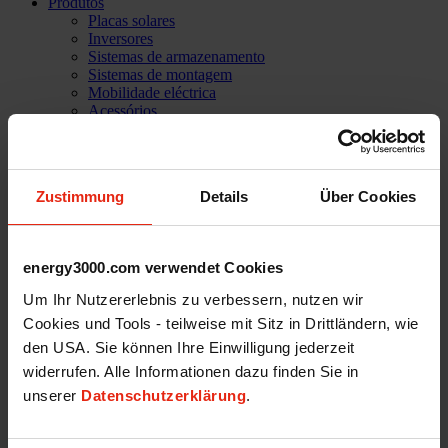
Produtos
Placas solares
Inversores
Sistemas de armazenamento
Sistemas de montagem
Mobilidade eléctrica
Acessórios
Soluções informáticas
PVC Home
A empresa
Histórias de sucesso
Zustimmung
Details
Über Cookies
Referências
Missão
Nossa equipa
Serviços
energy3000.com verwendet Cookies
Assistência técnica
Carreira profissional
Um Ihr Nutzererlebnis zu verbessern, nutzen wir
Shop
Cookies und Tools - teilweise mit Sitz in Drittländern, wie
Iniciar sessão
den USA. Sie können Ihre Einwilligung jederzeit
Contacto
widerrufen. Alle Informationen dazu finden Sie in
unserer
Datenschutzerklärung
.