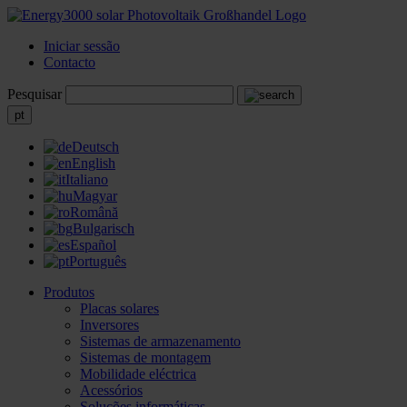
Iniciar sessão
Contacto
Pesquisar
pt
Deutsch
English
Italiano
Magyar
Română
Bulgarisch
Español
Português
Produtos
Placas solares
Inversores
Sistemas de armazenamento
Sistemas de montagem
Mobilidade eléctrica
Acessórios
Soluções informáticas