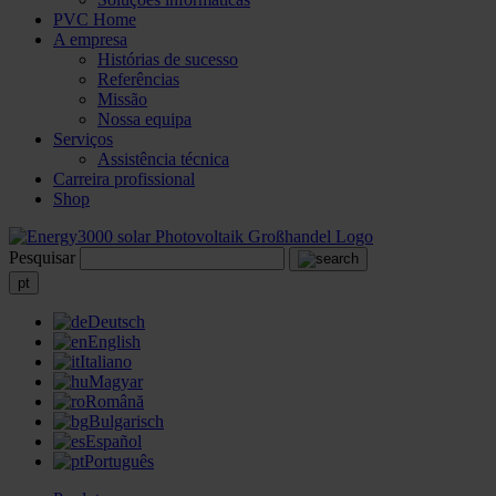
PVC Home
A empresa
Histórias de sucesso
Referências
Missão
Nossa equipa
Serviços
Assistência técnica
Carreira profissional
Shop
Pesquisar
pt
Deutsch
English
Italiano
Magyar
Română
Bulgarisch
Español
Português