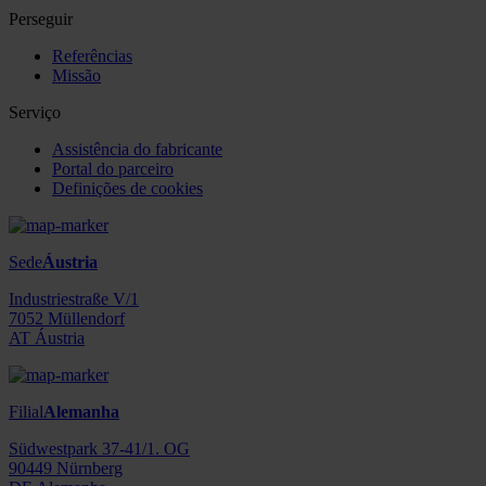
Perseguir
Referências
Missão
Serviço
Assistência do fabricante
Portal do parceiro
Definições de cookies
Sede
Áustria
Industriestraße V/1
7052 Müllendorf
AT Áustria
Filial
Alemanha
Südwestpark 37-41/1. OG
90449 Nürnberg