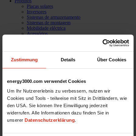
Produtos
Placas solares
Inversores
Sistemas de armazenamento
Sistemas de montagem
Mobilidade eléctrica
Acessórios
Soluções informáticas
PVC Home
A empresa
Histórias de sucesso
Zustimmung
Details
Über Cookies
Referências
Missão
Nossa equipa
Serviços
energy3000.com verwendet Cookies
Assistência técnica
Carreira profissional
Um Ihr Nutzererlebnis zu verbessern, nutzen wir
Shop
Cookies und Tools - teilweise mit Sitz in Drittländern, wie
Iniciar sessão
den USA. Sie können Ihre Einwilligung jederzeit
Contacto
widerrufen. Alle Informationen dazu finden Sie in
unserer
Datenschutzerklärung
.