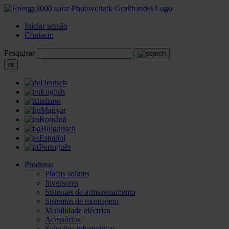
Iniciar sessão
Contacto
Pesquisar
pt
Deutsch
English
Italiano
Magyar
Română
Bulgarisch
Español
Português
Produtos
Placas solares
Inversores
Sistemas de armazenamento
Sistemas de montagem
Mobilidade eléctrica
Acessórios
Soluções informáticas