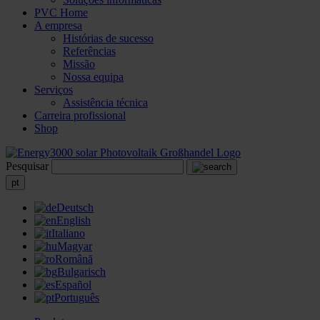
PVC Home
A empresa
Histórias de sucesso
Referências
Missão
Nossa equipa
Serviços
Assistência técnica
Carreira profissional
Shop
Pesquisar
pt
Deutsch
English
Italiano
Magyar
Română
Bulgarisch
Español
Português