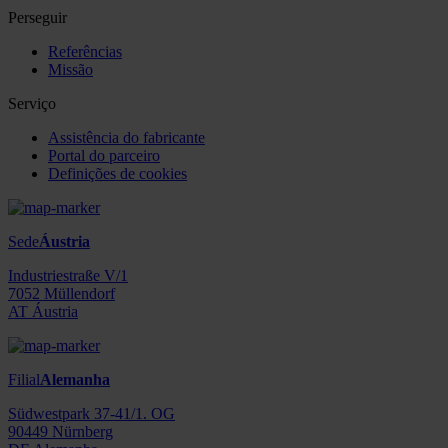
Perseguir
Referências
Missão
Serviço
Assistência do fabricante
Portal do parceiro
Definições de cookies
Sede
Áustria
Industriestraße V/1
7052 Müllendorf
AT Áustria
Filial
Alemanha
Südwestpark 37-41/1. OG
90449 Nürnberg