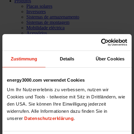
Produtos
Placas solares
Inversores
Sistemas de armazenamento
Sistemas de montagem
Mobilidade eléctrica
Acessórios
Soluções informáticas
PVC Home
A empresa
Histórias de sucesso
Zustimmung
Details
Über Cookies
Referências
Missão
Nossa equipa
Serviços
energy3000.com verwendet Cookies
Assistência técnica
Carreira profissional
Um Ihr Nutzererlebnis zu verbessern, nutzen wir
Shop
Cookies und Tools - teilweise mit Sitz in Drittländern, wie
Iniciar sessão
den USA. Sie können Ihre Einwilligung jederzeit
Contacto
widerrufen. Alle Informationen dazu finden Sie in
unserer
Datenschutzerklärung
.