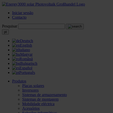
Iniciar sessão
Contacto
Pesquisar
pt
Deutsch
English
Italiano
Magyar
Română
Bulgarisch
Español
Português
Produtos
Placas solares
Inversores
Sistemas de armazenamento
Sistemas de montagem
Mobilidade eléctrica
Acessórios
Soluções informáticas