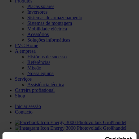
Produtos
Placas solares
Inversores
Sistemas de armazenamento
Sistemas de montagem
Mobilidade eléctrica
Acessórios
Soluções informáticas
PVC Home
A empresa
Histórias de sucesso
Referências
Missão
Nossa equipa
Serviços
Assistência técnica
Carreira profissional
Shop
Iniciar sessão
Contacto