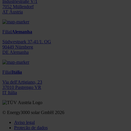
Industriestraße V/1
7052 Müllendorf
AT Áustria
Filial
Alemanha
Südwestpark 37-41/1. OG
90449 Nürnberg
DE Alemanha
Filial
Itália
Via dell'Artigiano, 23
37010 Pastrengo VR
IT Itália
© Energy3000 solar GmbH 2026
Aviso legal
Proteção de dados