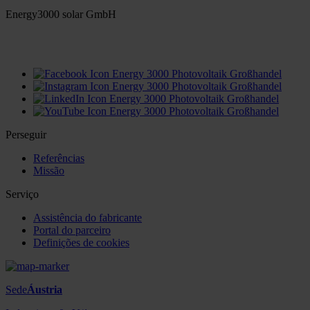
Energy3000 solar GmbH
office(at)energy3000.com
energy3000.com
Perseguir
Referências
Missão
Serviço
Assistência do fabricante
Portal do parceiro
Definições de cookies
Sede
Áustria