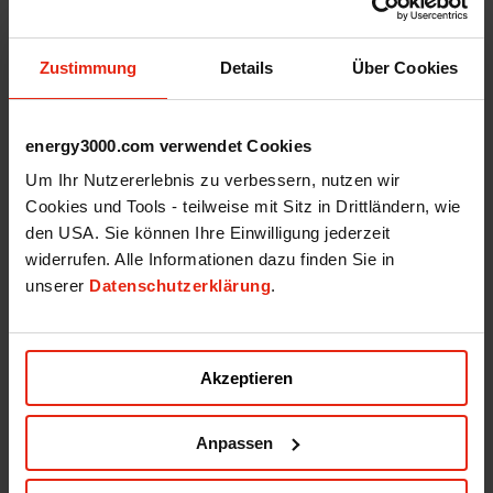
Energy3000 solar GmbH
Zustimmung
Details
Über Cookies
office(at)energy3000.com
energy3000.com
© Energy3000 solar GmbH 2026
energy3000.com verwendet Cookies
News
Um Ihr Nutzererlebnis zu verbessern, nutzen wir
Cookies und Tools - teilweise mit Sitz in Drittländern, wie
Todos
Förderung
den USA. Sie können Ihre Einwilligung jederzeit
GreenFuture
widerrufen. Alle Informationen dazu finden Sie in
Sem categoria
unserer
Datenschutzerklärung
.
14 Junho, 2023
Solicitar – PT
Akzeptieren
Solicitar
Anpassen