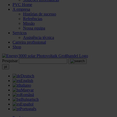
PVC Home
A empresa
Histórias de sucesso
Referências
Missão
Nossa equipa
Serviços
Assistência técnica
Carreira profissional
Shop
Pesquisar
pt
Deutsch
English
Italiano
Magyar
Română
Bulgarisch
Español
Português