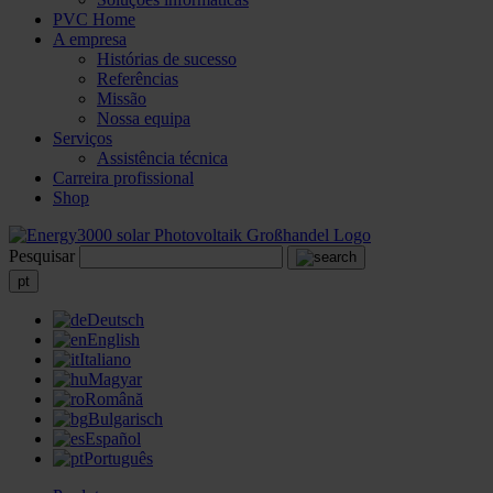
PVC Home
A empresa
Histórias de sucesso
Referências
Missão
Nossa equipa
Serviços
Assistência técnica
Carreira profissional
Shop
Pesquisar
pt
Deutsch
English
Italiano
Magyar
Română
Bulgarisch
Español
Português