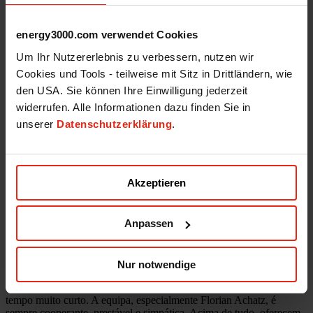
Energy3000 solar GmbH
energy3000.com verwendet Cookies
office(at)energy3000.com
Um Ihr Nutzererlebnis zu verbessern, nutzen wir
energy3000.com
Cookies und Tools - teilweise mit Sitz in Drittländern, wie
© Energy3000 solar GmbH 2026
den USA. Sie können Ihre Einwilligung jederzeit
widerrufen. Alle Informationen dazu finden Sie in
Sabine Dörflinger
Key Account & Project Manager
unserer
Datenschutzerklärung
.
Ainda me lembro muito bem do início da cooperação com a SL-
Rack. Foi na feira Intersolar em Munique, em 2021, quando o
fundador e diretor-geral da SL-Rack, Ludwig Schletter, e o diretor
de vendas Florian Achatz nos propuseram o Alpha Deal.
Akzeptieren
O que é o Alpha Deal? Sim, também nos questionámos sobre isso,
mas após uma breve apresentação do produto do painel SL-RACK
Anpassen
Alpha, tornou-se claro que este painel flexível de substituição de
telhado ainda estava em falta na nossa gama – um sistema realmente
inteligente! Entretanto, desenvolveu-se uma excelente cooperação e
a troca com a SL-Rack funciona como um encanto. Há alguns
Nur notwendige
meses atrás, foi feita uma encomenda incorrecta para um cliente
importante e bom, e a SL Rack conseguiu rectificá-la num espaço de
tempo muito curto. A equipa, especialmente Florian Achatz, é
sempre cooperante, prestável e simpática. Acima de tudo, oferecem