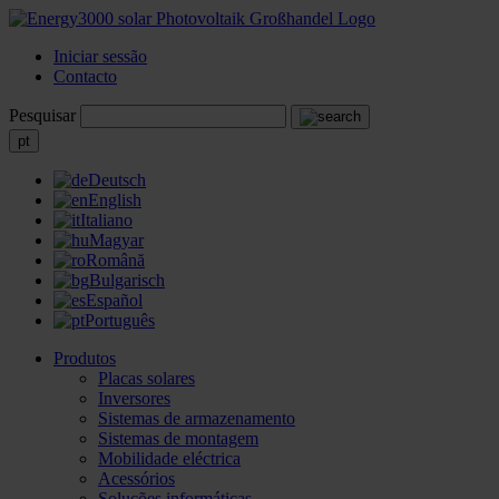
Iniciar sessão
Contacto
Pesquisar
pt
Deutsch
English
Italiano
Magyar
Română
Bulgarisch
Español
Português
Produtos
Placas solares
Inversores
Sistemas de armazenamento
Sistemas de montagem
Mobilidade eléctrica
Acessórios
Soluções informáticas