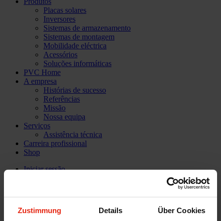
Produtos
Placas solares
Inversores
Sistemas de armazenamento
Sistemas de montagem
Mobilidade eléctrica
Acessórios
Soluções informáticas
PVC Home
A empresa
Histórias de sucesso
Referências
Missão
Nossa equipa
Serviços
Assistência técnica
Carreira profissional
Shop
Iniciar sessão
Contacto
Zustimmung
Details
Über Cookies