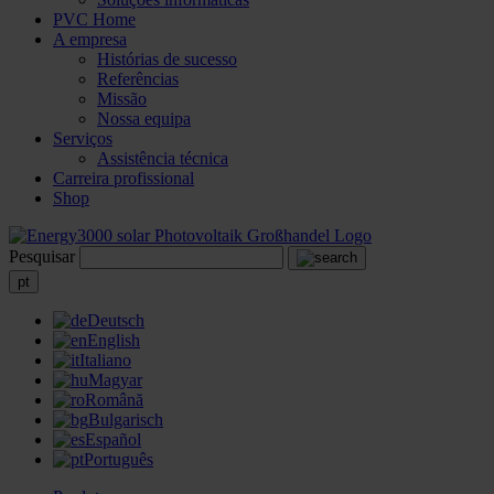
PVC Home
A empresa
Histórias de sucesso
Referências
Missão
Nossa equipa
Serviços
Assistência técnica
Carreira profissional
Shop
Pesquisar
pt
Deutsch
English
Italiano
Magyar
Română
Bulgarisch
Español
Português