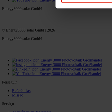
Energy3000 solar GmbH
office(at)energy3000.com
energy3000.com
© Energy3000 solar GmbH 2026
Energy3000 solar GmbH
office(at)energy3000.com
energy3000.com
Perseguir
Referências
Missão
Serviço