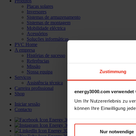
Produtos
Placas solares
Inversores
Sistemas de armazenamento
Sistemas de montagem
Mobilidade eléctrica
Acessórios
Soluções informáticas
PVC Home
A empresa
Histórias de sucesso
Referências
Missão
Zustimmung
Nossa equipa
Serviços
Assistência técnica
Carreira profissional
energy3000.com verwendet 
Shop
Um Ihr Nutzererlebnis zu verb
Iniciar sessão
können Ihre Einwilligung jede
Contacto
Nur notwendige