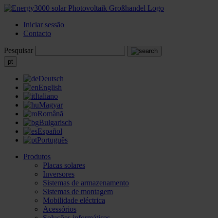
Iniciar sessão
Contacto
Pesquisar
pt
Deutsch
English
Italiano
Magyar
Română
Bulgarisch
Español
Português
Produtos
Placas solares
Inversores
Sistemas de armazenamento
Sistemas de montagem
Mobilidade eléctrica
Acessórios
Soluções informáticas