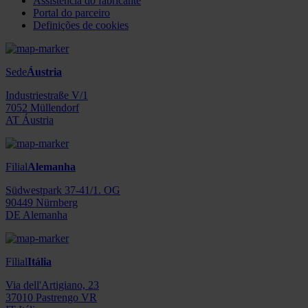
Assistência do fabricante
Portal do parceiro
Definições de cookies
Sede
Áustria
Industriestraße V/1
7052 Müllendorf
AT Áustria
Filial
Alemanha
Südwestpark 37-41/1. OG
90449 Nürnberg
DE Alemanha
Filial
Itália
Via dell'Artigiano, 23
37010 Pastrengo VR