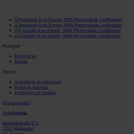
office(at)energy3000.com
energy3000.com
Perseguir
Referências
Missão
Serviço
Assistência do fabricante
Portal do parceiro
Definições de cookies
Sede
Áustria
Industriestraße V/1
7052 Müllendorf
AT Áustria