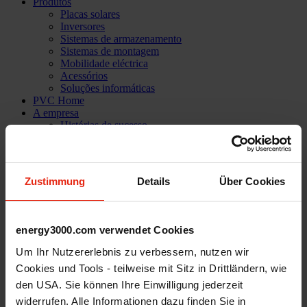
Produtos
Placas solares
Inversores
Sistemas de armazenamento
Sistemas de montagem
Mobilidade eléctrica
Acessórios
Soluções informáticas
PVC Home
A empresa
Histórias de sucesso
Referências
Missão
Nossa equipa
Serviços
Zustimmung
Details
Über Cookies
Assistência técnica
Carreira profissional
Shop
energy3000.com verwendet Cookies
Iniciar sessão
Contacto
Um Ihr Nutzererlebnis zu verbessern, nutzen wir
Cookies und Tools - teilweise mit Sitz in Drittländern, wie
den USA. Sie können Ihre Einwilligung jederzeit
widerrufen. Alle Informationen dazu finden Sie in