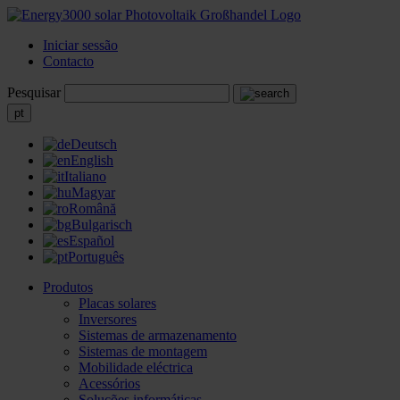
Iniciar sessão
Contacto
Pesquisar
pt
Deutsch
English
Italiano
Magyar
Română
Bulgarisch
Español
Português
Produtos
Placas solares
Inversores
Sistemas de armazenamento
Sistemas de montagem
Mobilidade eléctrica
Acessórios
Soluções informáticas