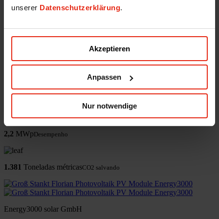
unserer
Datenschutzerklärung
.
Energy3000 solar GmbH
office(at)energy3000.com
energy3000.com
Akzeptieren
© Energy3000 solar GmbH 2026
Anpassen
Groß Sankt Florian
Nur notwendige
2,2
MWp
Desempenho
1.381
Toneladas métricas
CO2 salvando
Energy3000 solar GmbH