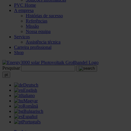
PVC Home
A empresa
Histórias de sucesso
Referências
Missão
Nossa equipa
Serviços
Assistência técnica
Carreira profissional
Shop
Pesquisar
pt
Deutsch
English
Italiano
Magyar
Română
Bulgarisch
Español
Português