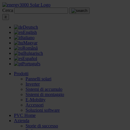
Cerca
it
Deutsch
English
Italiano
Magyar
Română
Bulgarisch
Español
Português
Prodotti
Pannelli solari
Inverter
Sistemi di accumulo
Sistemi di montaggio
E-Mobility
Accessori
Soluzioni software
PVC Home
Azienda
Storie di successo