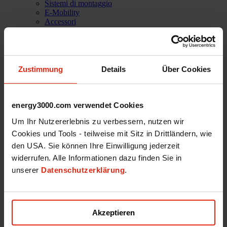
Sistemi di montaggio
E-Mobility
Accessori
Soluzioni software
PVC Home
Azienda
Storie di successo
Referenze
Zustimmung
Details
Über Cookies
Missione
La nostra squadra
Servizi
Supporto tecnico
energy3000.com verwendet Cookies
Lavora con noi
Um Ihr Nutzererlebnis zu verbessern, nutzen wir
Shop
Cookies und Tools - teilweise mit Sitz in Drittländern, wie
den USA. Sie können Ihre Einwilligung jederzeit
widerrufen. Alle Informationen dazu finden Sie in
unserer
Datenschutzerklärung
.
Energy3000 solar GmbH
office(at)energy3000.com
energy3000.com
Akzeptieren