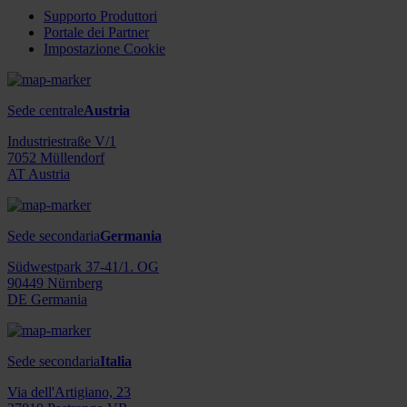
Supporto Produttori
Portale dei Partner
Impostazione Cookie
Sede centrale
Austria
Industriestraße V/1
7052 Müllendorf
AT Austria
Sede secondaria
Germania
Südwestpark 37-41/1. OG
90449 Nürnberg
DE Germania
Sede secondaria
Italia
Via dell'Artigiano, 23