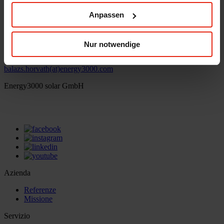
© Energy3000 solar GmbH 2026
Anpassen
Balázs Horváth
Nur notwendige
Head of Sales HU, CZ, SK, ES, FR, GB
balazs.horvath(at)energy3000.com
Energy3000 solar GmbH
office(at)energy3000.com
energy3000.com
Azienda
Referenze
Missione
Servizio