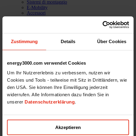
Sistemi di montaggio
E-Mobility
Accessori
Soluzioni software
PVC Home
Azienda
Storie di successo
Referenze
Zustimmung
Details
Über Cookies
Missione
La nostra squadra
Servizi
Supporto tecnico
energy3000.com verwendet Cookies
Lavora con noi
Um Ihr Nutzererlebnis zu verbessern, nutzen wir
Shop
Cookies und Tools - teilweise mit Sitz in Drittländern, wie
den USA. Sie können Ihre Einwilligung jederzeit
widerrufen. Alle Informationen dazu finden Sie in
unserer
Datenschutzerklärung
.
Energy3000 solar GmbH
office(at)energy3000.com
energy3000.com
Akzeptieren