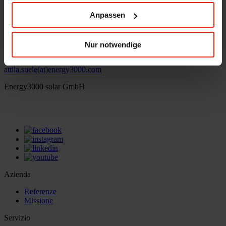
© Energy3000 solar GmbH 2026
Anpassen
Attila Süle
Nur notwendige
Internal Sales
attila.suele(at)energy3000.com
Energy3000 solar GmbH
office(at)energy3000.com
energy3000.com
Azienda
Referenze
Missione
Servizio