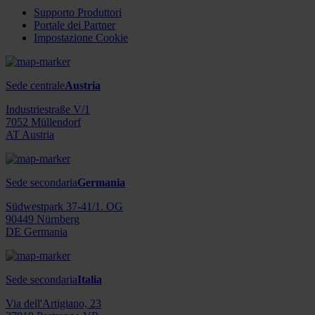
Supporto Produttori
Portale dei Partner
Impostazione Cookie
Sede centrale
Austria
Industriestraße V/1
7052 Müllendorf
AT Austria
Sede secondaria
Germania
Südwestpark 37-41/1. OG
90449 Nürnberg
DE Germania
Sede secondaria
Italia
Via dell'Artigiano, 23