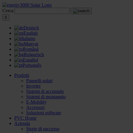
Cerca
it
Deutsch
English
Italiano
Magyar
Română
Bulgarisch
Español
Português
Prodotti
Pannelli solari
Inverter
Sistemi di accumulo
Sistemi di montaggio
E-Mobility
Accessori
Soluzioni software
PVC Home
Azienda
Storie di successo