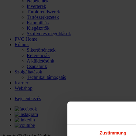
Napelemek
Inverterek
Tárolórendszerek
Tartószerkezetek
E-mobilitás
Kiegészítők
Szoftveres megoldások
PVC Home
Rólunk
Sikertörténetek
Referenciák
A küldetésünk
Csapatunk
Szolgáltatások
Technikai támogatás
Karrier
Webshop
Bejelentkezés
Zustimmung
Energy3000 solar GmbH