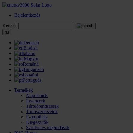
Bejelentkezés
Keresés
hu
Deutsch
English
Italiano
Magyar
Română
Bulgarisch
Español
Português
Termékek
Napelemek
Inverterek
Tárolórendszerek
Tartószerkezetek
E-mobilitás
Kiegészítők
Szoftveres megoldások
PVC Home