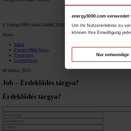
office(at)energy3000.com
energy3000.com
energy3000.com verwendet 
© Energy3000 solar GmbH 2026
Um Ihr Nutzererlebnis zu verb
können Ihre Einwilligung jede
News
Mind
Energy3000 News
Nur notwendige
Förderung
GreenFuture
06 május, 2023
Job – Érdeklődés tárgya?
Érdeklődés tárgya?