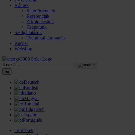
Rólunk
Sikertörténetek
Referenciák
A küldetésünk
Csapatunk
Szolgáltatások
Technikai támogatás
Karrier
Webshop
Keresés
hu
Deutsch
English
Italiano
Magyar
Română
Bulgarisch
Español
Português
Termékek