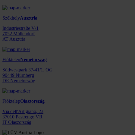
Székhely
Ausztria
Industriestraße V/1
7052 Müllendorf
AT Ausztria
Fióktelep
Németország
Südwestpark 37-41/1. OG
90449 Nürnberg
DE Németország
Fióktelep
Olaszország
Via dell'Artigiano, 23
37010 Pastrengo VR
IT Olaszország