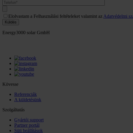
Elolvastam a Felhasználási feltételeket valamint az
Adatvédelmi sz
Küldés
Energy3000 solar GmbH
office(at)energy3000.com
energy3000.com
Kövesse
Referenciák
A küldetésünk
Szolgáltatás
Gyártói support
Partner portál
Süti beállítások