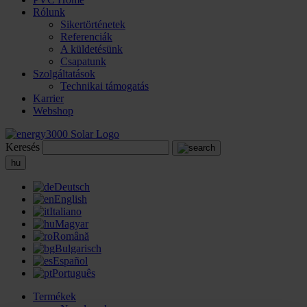
Rólunk
Sikertörténetek
Referenciák
A küldetésünk
Csapatunk
Szolgáltatások
Technikai támogatás
Karrier
Webshop
Keresés
hu
Deutsch
English
Italiano
Magyar
Română
Bulgarisch
Español
Português
Termékek