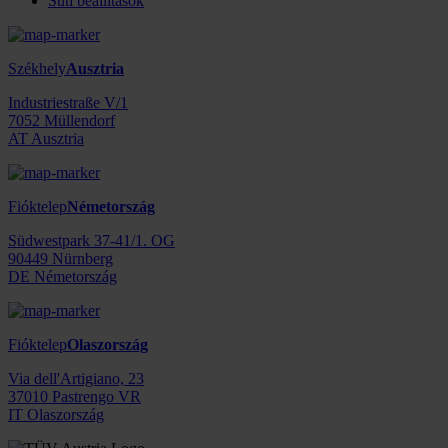
Süti beállítások
Székhely
Ausztria
Industriestraße V/1
7052 Müllendorf
AT Ausztria
Fióktelep
Németország
Südwestpark 37-41/1. OG
90449 Nürnberg
DE Németország
Fióktelep
Olaszország
Via dell'Artigiano, 23
37010 Pastrengo VR
IT Olaszország