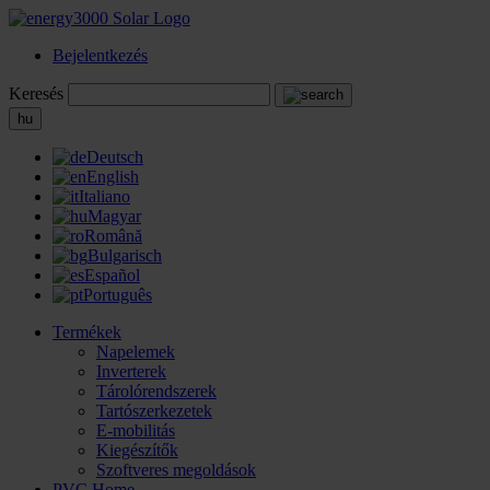
Bejelentkezés
Keresés
hu
Deutsch
English
Italiano
Magyar
Română
Bulgarisch
Español
Português
Termékek
Napelemek
Inverterek
Tárolórendszerek
Tartószerkezetek
E-mobilitás
Kiegészítők
Szoftveres megoldások
PVC Home