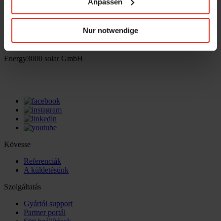
Anpassen
office(at)energy3000.com
energy3000.com
Nur notwendige
© Energy3000 solar GmbH 2026
Energy3000 solar GmbH
office(at)energy3000.com
energy3000.com
Kövesse
Referenciák
A küldetésünk
Szolgáltatás
Gyártói support
Partner portál