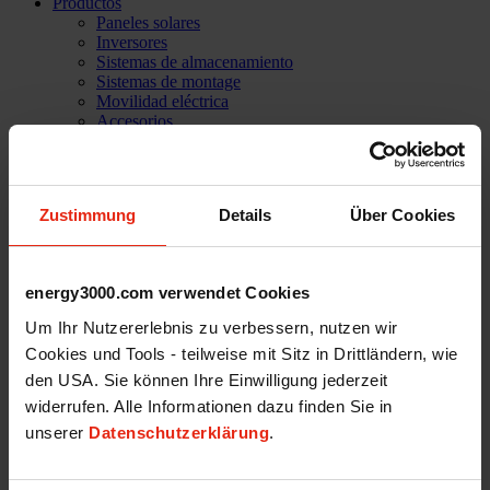
Productos
Paneles solares
Inversores
Sistemas de almacenamiento
Sistemas de montage
Movilidad eléctrica
Accesorios
Soluciones informáticas
PVC home
La empresa
Casos de éxito
Zustimmung
Details
Über Cookies
Referencias
Misión
Nuestro Equipo
Servicios
energy3000.com verwendet Cookies
Asistencia técnica
Carrera profesional
Um Ihr Nutzererlebnis zu verbessern, nutzen wir
Shop
Cookies und Tools - teilweise mit Sitz in Drittländern, wie
Inicio de sesión
den USA. Sie können Ihre Einwilligung jederzeit
Contacto
widerrufen. Alle Informationen dazu finden Sie in
unserer
Datenschutzerklärung
.