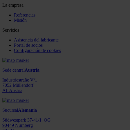
La empresa
Referencias
Misión
Servicios
Asistencia del fabricante
Portal de socios
Configuración de cookies
Sede central
Austria
Industriestraße V/1
7052 Müllendorf
AT Austria
Sucursal
Alemania
Südwestpark 37-41/1. OG
90449 Nürnberg