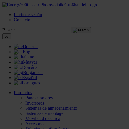
Inicio de sesión
Contacto
Buscar
es
Deutsch
English
Italiano
Magyar
Română
Bulgarisch
Español
Português
Productos
Paneles solares
Inversores
Sistemas de almacenamiento
Sistemas de montage
Movilidad eléctrica
Accesorios
Soluciones informáticas