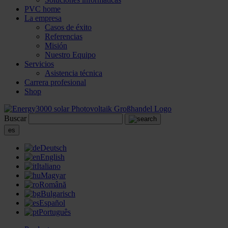
PVC home
La empresa
Casos de éxito
Referencias
Misión
Nuestro Equipo
Servicios
Asistencia técnica
Carrera profesional
Shop
Buscar
es
Deutsch
English
Italiano
Magyar
Română
Bulgarisch
Español
Português