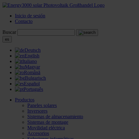
Inicio de sesión
Contacto
Buscar
es
Deutsch
English
Italiano
Magyar
Română
Bulgarisch
Español
Português
Productos
Paneles solares
Inversores
Sistemas de almacenamiento
Sistemas de montage
Movilidad eléctrica
Accesorios
Soluciones informáticas