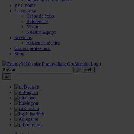
PVC home
La empresa
Casos de éxito
Referencias
Misión
Nuestro Equipo
Servicios
Asistencia técnica
Carrera profesional
Shop
Buscar
es
Deutsch
English
Italiano
Magyar
Română
Bulgarisch
Español
Português