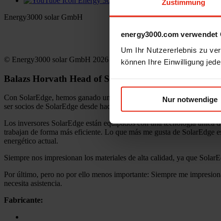
Zustimmung
Energy3000 solar GmbH
office(at)energy3000.com
energy3000.com verwendet 
energy3000.com
Um Ihr Nutzererlebnis zu verb
© Energy3000 solar GmbH 2026
können Ihre Einwilligung jede
Balazs Horvath
Head of Sales
Con SolarEdge, hemos ganado un fabricante de inversores de primera lí
Nur notwendige
ser socios de SolarEdge desde hace más de 5 años: la tecnología pion
Los inversores SolarEdge están equipados con una tecnología única de 
trabajan de forma más eficiente. Lo que más me gusta de SolarEdge es
energético actual.
Siempre nos impresionan los materiales de alta calidad, ya que SolarE
Por último, pero no por ello menos importante: Siempre me impresion
necesita asistencia.
Fabricante: