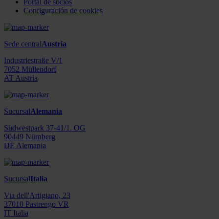
Portal de socios
Configuración de cookies
Sede central
Austria
Industriestraße V/1
7052 Müllendorf
AT Austria
Sucursal
Alemania
Südwestpark 37-41/1. OG
90449 Nürnberg
DE Alemania
Sucursal
Italia
Via dell'Artigiano, 23
37010 Pastrengo VR
IT Italia