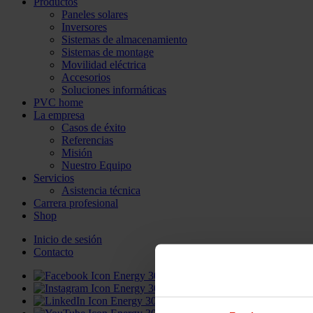
Productos
Paneles solares
Inversores
Sistemas de almacenamiento
Sistemas de montage
Movilidad eléctrica
Accesorios
Soluciones informáticas
PVC home
La empresa
Casos de éxito
Referencias
Misión
Nuestro Equipo
Servicios
Asistencia técnica
Carrera profesional
Shop
Inicio de sesión
Contacto