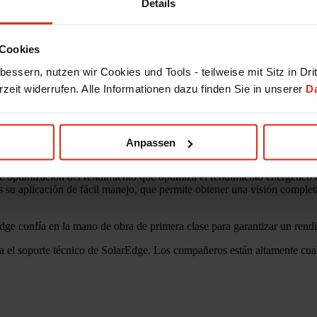
Details
Cookies
essern, nutzen wir Cookies und Tools - teilweise mit Sitz in Dri
rzeit widerrufen. Alle Informationen dazu finden Sie in unserer
D
nea para nuestra cartera. Los revolucionarios inversores SolarEdge lle
Anpassen
era y los años de experiencia de SolarEdge nos han convencido.
optimización del rendimiento que optimiza el rendimiento energético de
 su aplicación de fácil manejo, que permite obtener una visión complet
dge confía en la mano de obra de primera clase para garantizar un rendi
a el soporte técnico de SolarEdge. Los compañeros están altamente cua