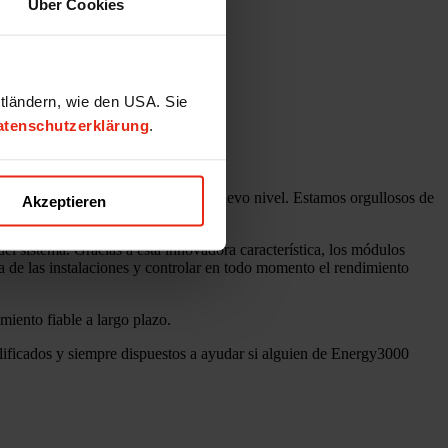
Über Cookies
ttländern, wie den USA. Sie
atenschutzerklärung
.
van la industria fotovoltaica a un nuevo nivel. Estamos orgullosos de
Akzeptieren
l sistema. Gracias a esta innovadora característica, los módulos
a de las instalaciones y controlar en todo momento el rendimiento
miento fiable a largo plazo.
lificados y siempre dispuestos a ayudar si alguien de Energy3000