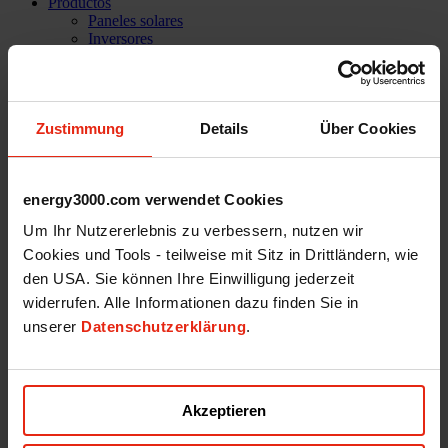
Productos
Paneles solares
Inversores
Sistemas de almacenamiento
Sistemas de montage
Movilidad eléctrica
Accesorios
Zustimmung
Details
Über Cookies
Soluciones informáticas
PVC home
La empresa
Casos de éxito
energy3000.com verwendet Cookies
Referencias
Misión
Um Ihr Nutzererlebnis zu verbessern, nutzen wir
Nuestro Equipo
Cookies und Tools - teilweise mit Sitz in Drittländern, wie
Servicios
Asistencia técnica
den USA. Sie können Ihre Einwilligung jederzeit
Carrera profesional
widerrufen. Alle Informationen dazu finden Sie in
Shop
unserer
Datenschutzerklärung
.
Inicio de sesión
Contacto
Akzeptieren