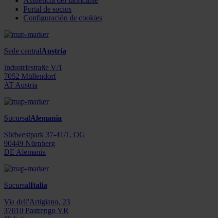
Asistencia del fabricante
Portal de socios
Configuración de cookies
Sede central
Austria
Industriestraße V/1
7052 Müllendorf
AT Austria
Sucursal
Alemania
Südwestpark 37-41/1. OG
90449 Nürnberg
DE Alemania
Sucursal
Italia
Via dell'Artigiano, 23
37010 Pastrengo VR