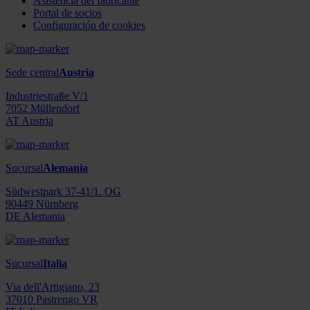
Asistencia del fabricante
Portal de socios
Configuración de cookies
Sede central
Austria
Industriestraße V/1
7052 Müllendorf
AT Austria
Sucursal
Alemania
Südwestpark 37-41/1. OG
90449 Nürnberg
DE Alemania
Sucursal
Italia
Via dell'Artigiano, 23
37010 Pastrengo VR