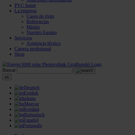
PVC home
La empresa
Casos de éxito
Referencias
Misión
Nuestro Equipo
Servicios
Asistencia técnica
Carrera profesional
Shop
Buscar
es
Deutsch
English
Italiano
Magyar
Română
Bulgarisch
Español
Português