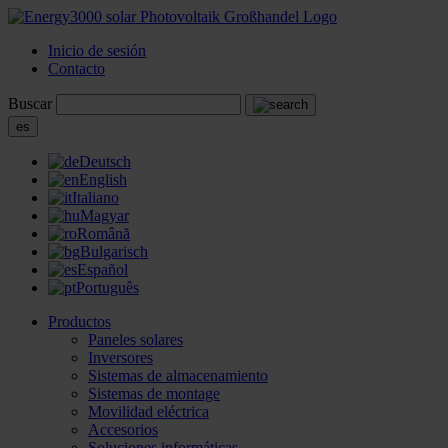
Inicio de sesión
Contacto
Buscar
es
Deutsch
English
Italiano
Magyar
Română
Bulgarisch
Español
Português
Productos
Paneles solares
Inversores
Sistemas de almacenamiento
Sistemas de montage
Movilidad eléctrica
Accesorios
Soluciones informáticas