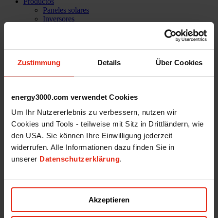
Productos
Paneles solares
Inversores
Sistemas de almacenamiento
Sistemas de montage
Movilidad eléctrica
Accesorios
Zustimmung
Details
Über Cookies
Soluciones informáticas
PVC home
La empresa
Casos de éxito
energy3000.com verwendet Cookies
Referencias
Misión
Um Ihr Nutzererlebnis zu verbessern, nutzen wir
Nuestro Equipo
Cookies und Tools - teilweise mit Sitz in Drittländern, wie
Servicios
Asistencia técnica
den USA. Sie können Ihre Einwilligung jederzeit
Carrera profesional
widerrufen. Alle Informationen dazu finden Sie in
Shop
unserer
Datenschutzerklärung
.
Inicio de sesión
Contacto
Akzeptieren