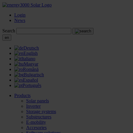
Login
News
Search
en
Deutsch
English
Italiano
Magyar
Română
Bulgarisch
Español
Português
Products
Solar panels
Inverter
Storage systems
Substructures
E-mobility
Accesories
Software solutions