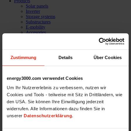
Products
Solar panels
Inverter
Storage systems
Substructures
E-mobility
Accesories
Software solutions
PVC Home
Company
Success stories
Zustimmung
Details
Über Cookies
References
Mission statement
Our Team
Services
energy3000.com verwendet Cookies
Technical support
Career
Um Ihr Nutzererlebnis zu verbessern, nutzen wir
Shop
Cookies und Tools - teilweise mit Sitz in Drittländern, wie
Login
den USA. Sie können Ihre Einwilligung jederzeit
News
widerrufen. Alle Informationen dazu finden Sie in
unserer
Datenschutzerklärung
.