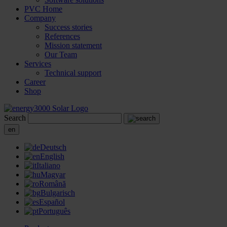
PVC Home
Company
Success stories
References
Mission statement
Our Team
Services
Technical support
Career
Shop
Search
en
Deutsch
English
Italiano
Magyar
Română
Bulgarisch
Español
Português