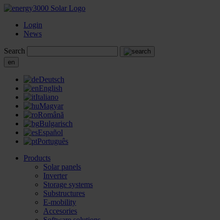
Login
News
Search
en
Deutsch
English
Italiano
Magyar
Română
Bulgarisch
Español
Português
Products
Solar panels
Inverter
Storage systems
Substructures
E-mobility
Accesories
Software solutions