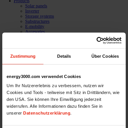
Products
Solar panels
Inverter
Storage systems
Substructures
E-mobility
Accesories
Software solutions
PVC Home
Company
Success stories
Zustimmung
Details
Über Cookies
References
Mission statement
Our Team
Services
energy3000.com verwendet Cookies
Technical support
Career
Um Ihr Nutzererlebnis zu verbessern, nutzen wir
Shop
Cookies und Tools - teilweise mit Sitz in Drittländern, wie
Login
den USA. Sie können Ihre Einwilligung jederzeit
News
widerrufen. Alle Informationen dazu finden Sie in
unserer
Datenschutzerklärung
.