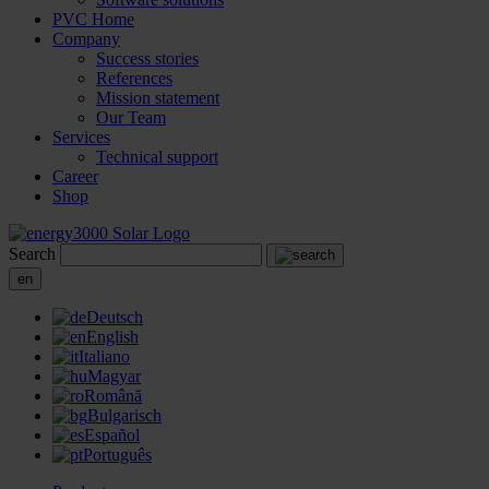
PVC Home
Company
Success stories
References
Mission statement
Our Team
Services
Technical support
Career
Shop
Search
en
Deutsch
English
Italiano
Magyar
Română
Bulgarisch
Español
Português