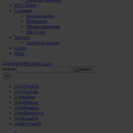
PVC Home
Company
Success stories
References
Mission statement
Our Team
Services
Technical support
Career
Shop
Search
en
Deutsch
English
Italiano
Magyar
Română
Bulgarisch
Español
Português