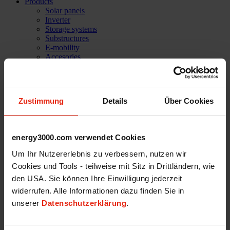
Products
Solar panels
Inverter
Storage systems
Substructures
E-mobility
Accesories
Software solutions
PVC Home
Company
Success stories
Zustimmung
Details
Über Cookies
References
Mission statement
Our Team
Services
energy3000.com verwendet Cookies
Technical support
Career
Um Ihr Nutzererlebnis zu verbessern, nutzen wir
Shop
Cookies und Tools - teilweise mit Sitz in Drittländern, wie
Login
den USA. Sie können Ihre Einwilligung jederzeit
News
widerrufen. Alle Informationen dazu finden Sie in
unserer
Datenschutzerklärung
.