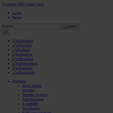
Login
News
Search
en
Deutsch
English
Italiano
Magyar
Română
Bulgarisch
Español
Português
Products
Solar panels
Inverter
Storage systems
Substructures
E-mobility
Accesories
Software solutions