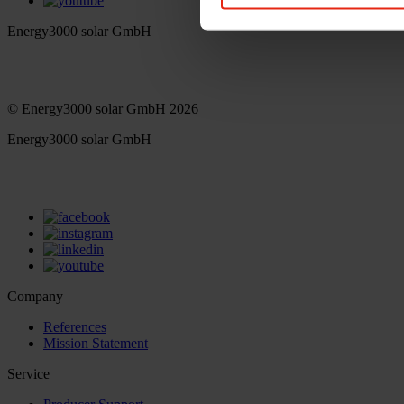
Energy3000 solar GmbH
office(at)energy3000.com
energy3000.com
© Energy3000 solar GmbH 2026
Energy3000 solar GmbH
office(at)energy3000.com
energy3000.com
Company
References
Mission Statement
Service