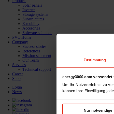
Products
Solar panels
Inverter
Storage systems
Substructures
E-mobility
Accesories
Software solutions
PVC Home
Company
Success stories
References
Mission statement
Zustimmung
Our Team
Services
Technical support
Career
energy3000.com verwendet 
Shop
Um Ihr Nutzererlebnis zu verb
Login
können Ihre Einwilligung jede
News
Nur notwendige