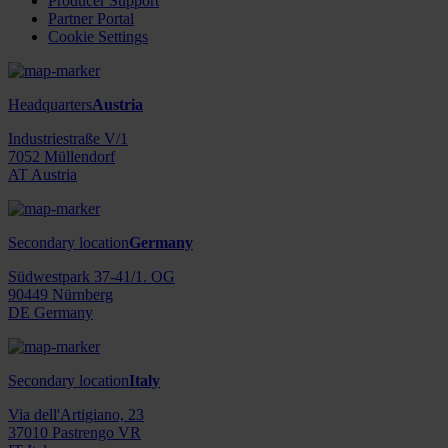
Producer Support
Partner Portal
Cookie Settings
Headquarters
Austria
Industriestraße V/1
7052 Müllendorf
AT Austria
Secondary location
Germany
Südwestpark 37-41/1. OG
90449 Nürnberg
DE Germany
Secondary location
Italy
Via dell'Artigiano, 23
37010 Pastrengo VR