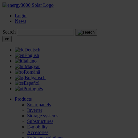
Login
News
Search
en
Deutsch
English
Italiano
Magyar
Română
Bulgarisch
Español
Português
Products
Solar panels
Inverter
Storage systems
Substructures
E-mobility
Accesories
Software solutions