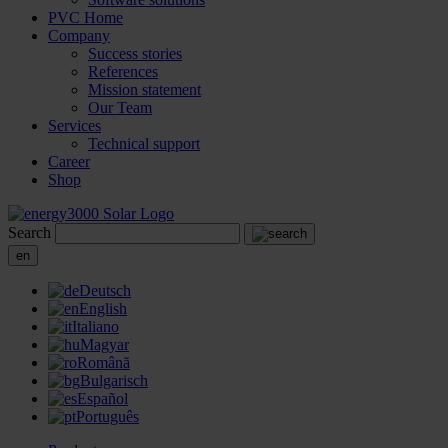
PVC Home
Company
Success stories
References
Mission statement
Our Team
Services
Technical support
Career
Shop
Search
en
Deutsch
English
Italiano
Magyar
Română
Bulgarisch
Español
Português