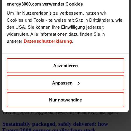
energy3000.com verwendet Cookies
Energy3000 solar GmbH
Um Ihr Nutzererlebnis zu verbessern, nutzen wir
office(at)energy3000.com
Cookies und Tools - teilweise mit Sitz in Drittländern, wie
energy3000.com
den USA. Sie können Ihre Einwilligung jederzeit
widerrufen. Alle Informationen dazu finden Sie in
© Energy3000 solar GmbH 2026
unserer
Datenschutzerklärung
.
News
All
Burgenländische Tafelrunde
Energy3000 Events
Akzeptieren
Energy3000 News
Förderung
GreenFuture
Anpassen
Innovationen
Nachhaltigkeit
Nur notwendige
10 April, 2025
Energy3000 News
GreenFuture
Nachhaltigkeit
Sustainably packaged, safely delivered: how
Energy3000 ensures quality from stock