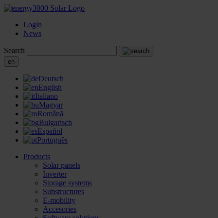
Login
News
Search
en
Deutsch
English
Italiano
Magyar
Română
Bulgarisch
Español
Português
Products
Solar panels
Inverter
Storage systems
Substructures
E-mobility
Accesories
Software solutions