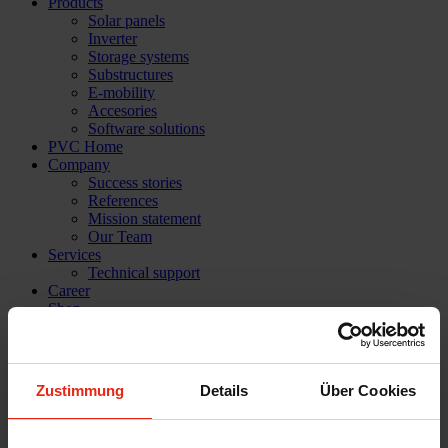
Products
Solar panels
Inverter
Storage systems
Substructures
E-mobility
Accesories
Software solutions
PVC Home
Company
Success stories
References
Mission statement
Our Team
Services
Technical support
Career
Shop
Login
News
Zustimmung
Details
Über Cookies