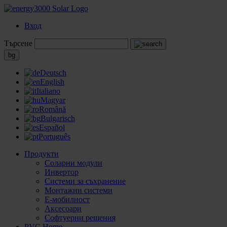
Вход
Търсене
bg
Deutsch
English
Italiano
Magyar
Română
Bulgarisch
Español
Português
Продукти
Соларни модули
Инвертор
Системи за съхранение
Монтажни системи
Е-мобилност
Аксесоари
Софтуерни решения
PVC Home