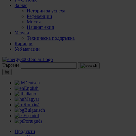
За нас
Истории за успеха
Референции
Мисия
Нашият екип
Услуги
Техническа поддръжка
Кариери
Уеб магазин
Търсене
bg
Deutsch
English
Italiano
Magyar
Română
Bulgarisch
Español
Português
Продукти