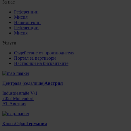
За нас
Референции
Мисия
Нашият екип
Референции
Мисия
Услуги
Съдействие от производителя
Портал за партньори
Настройки на бисквитките
Централа (седалище)
Австрия
Industriestraße V/1
7052 Müllendorf
AT Австрия
Клон /Офис
Германия