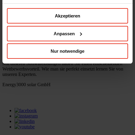
office(at)energy3000.com
energy3000.com
Akzeptieren
© Energy3000 solar GmbH 2026
Anpassen
Webinare
Webinare
Nur notwendige
Mit unseren Softwarelösungen haben Sie einen entscheidenden
Wettbewerbsvorteil. Wie man sie perfekt einsetzt lernen Sie von
unseren Experten.
Energy3000 solar GmbH
office(at)energy3000.com
energy3000.com