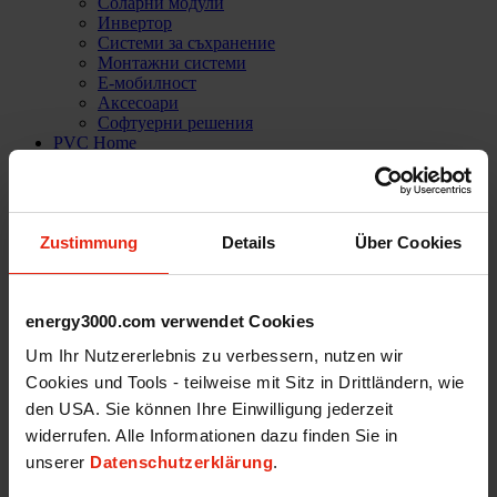
Соларни модули
Инвертор
Системи за съхранение
Монтажни системи
Е-мобилност
Аксесоари
Софтуерни решения
PVC Home
За нас
Истории за успеха
Референции
Мисия
Zustimmung
Details
Über Cookies
Нашият екип
Услуги
Техническа поддръжка
Кариери
energy3000.com verwendet Cookies
Уеб магазин
Um Ihr Nutzererlebnis zu verbessern, nutzen wir
Вход
Cookies und Tools - teilweise mit Sitz in Drittländern, wie
den USA. Sie können Ihre Einwilligung jederzeit
widerrufen. Alle Informationen dazu finden Sie in
unserer
Datenschutzerklärung
.
Energy3000 solar GmbH