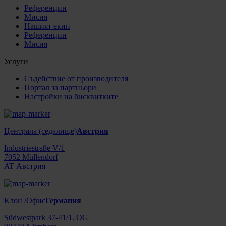
Референции
Мисия
Нашият екип
Референции
Мисия
Услуги
Съдействие от производителя
Портал за партньори
Настройки на бисквитките
Централа (седалище)
Австрия
Industriestraße V/1
7052 Müllendorf
AT Австрия
Клон /Офис
Германия
Südwestpark 37-41/1. OG