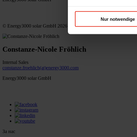
office(at)energy3000.com
energy3000.com
Nur notwendige
© Energy3000 solar GmbH 2026
Constanze-Nicole Fröhlich
Internal Sales
constanze.froehlich(at)energy3000.com
Energy3000 solar GmbH
office(at)energy3000.com
energy3000.com
За нас