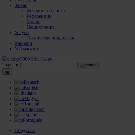
За нас
Истории за успеха
Референции
Мисия
Нашият екип
Услуги
Техническа поддръжка
Кариери
Уеб магазин
Търсене
bg
Deutsch
English
Italiano
Magyar
Română
Bulgarisch
Español
Português
Продукти