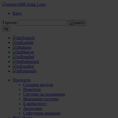
Вход
Търсене
bg
Deutsch
English
Italiano
Magyar
Română
Bulgarisch
Español
Português
Продукти
Соларни модули
Инвертор
Системи за съхранение
Монтажни системи
Е-мобилност
Аксесоари
Софтуерни решения
PVC Home