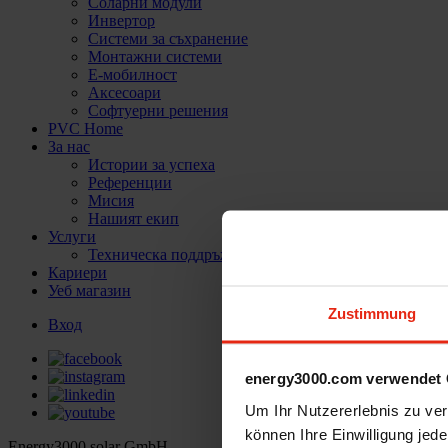
Соларни модули
Инвертор
Системи за съхранение
Монтажни системи
Е-мобилност
Аксесоари
Софтуерни решения
PVC Home
За нас
Истории за успеха
Референции
Мисия
Нашият екип
Услуги
Техническа поддръжка
Кариери
Уеб магазин
Zustimmung
Вход
energy3000.com verwendet 
Um Ihr Nutzererlebnis zu verb
können Ihre Einwilligung jede
Energy3000 solar GmbH