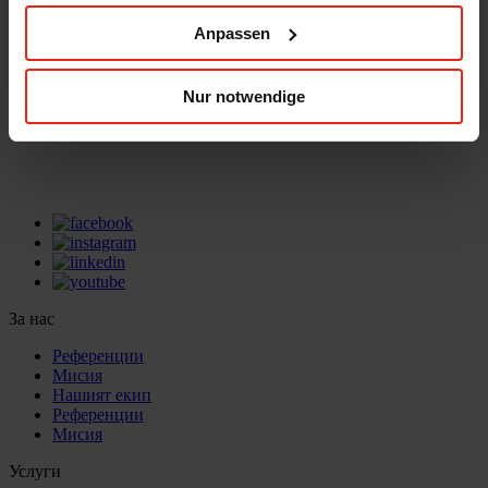
Anpassen
office(at)energy3000.com
energy3000.com
© Energy3000 solar GmbH 2026
Nur notwendige
Energy3000 solar GmbH
office(at)energy3000.com
energy3000.com
За нас
Референции
Мисия
Нашият екип
Референции
Мисия
Услуги