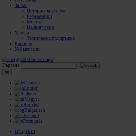
За нас
Истории за успеха
Референции
Мисия
Нашият екип
Услуги
Техническа поддръжка
Кариери
Уеб магазин
Търсене
bg
Deutsch
English
Italiano
Magyar
Română
Bulgarisch
Español
Português
Продукти