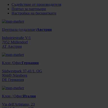
Съдействие от производителя
Портал за партньори
Настройки на бисквитките
Централа (седалище)
Австрия
Industriestraße V/1
7052 Müllendorf
AT Австрия
Клон /Офис
Германия
Südwestpark 37-41/1. OG
90449 Nürnberg
DE Германия
Клон / Офис
Италия
Via dell'Artigiano, 23