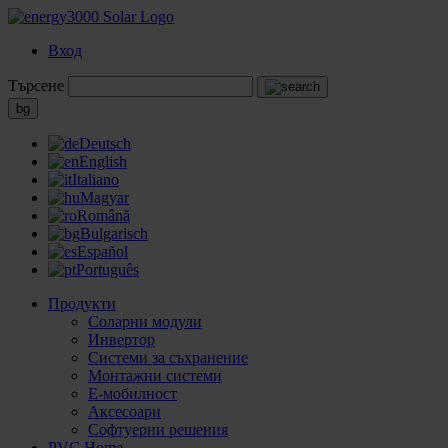
Вход
Търсене
bg
Deutsch
English
Italiano
Magyar
Română
Bulgarisch
Español
Português
Продукти
Соларни модули
Инвертор
Системи за съхранение
Монтажни системи
Е-мобилност
Аксесоари
Софтуерни решения
PVC Home