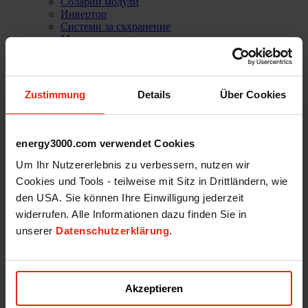
Соларни модули
Инвертор
Системи за съхранение
Монтажни системи
Е-мобилност
Аксесоари
Софтуерни решения
PVC Home
Zustimmung
Details
Über Cookies
За нас
Истории за успеха
Референции
Мисия
energy3000.com verwendet Cookies
Нашият екип
Услуги
Um Ihr Nutzererlebnis zu verbessern, nutzen wir
Техническа поддръжка
Cookies und Tools - teilweise mit Sitz in Drittländern, wie
Кариери
den USA. Sie können Ihre Einwilligung jederzeit
Уеб магазин
widerrufen. Alle Informationen dazu finden Sie in
Вход
unserer
Datenschutzerklärung
.
Akzeptieren
Energy3000 solar GmbH